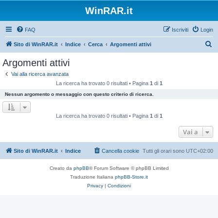
WinRAR.it
FAQ
Iscriviti
Login
C
Sito di WinRAR.it
Indice
Cerca
Argomenti attivi
e
Argomenti attivi
r
Vai alla ricerca avanzata
c
La ricerca ha trovato 0 risultati • Pagina
1
di
1
a
Nessun argomento o messaggio con questo criterio di ricerca.
La ricerca ha trovato 0 risultati • Pagina
1
di
1
Vai a
Sito di WinRAR.it
Indice
Cancella cookie
Tutti gli orari sono
UTC+02:00
Creato da
phpBB
® Forum Software © phpBB Limited
Traduzione Italiana
phpBB-Store.it
Privacy
|
Condizioni