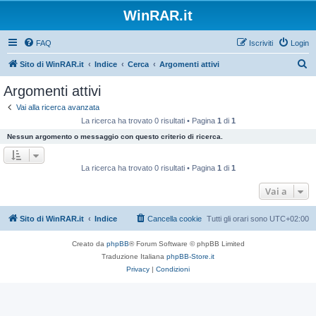
WinRAR.it
FAQ
Iscriviti
Login
C
Sito di WinRAR.it
Indice
Cerca
Argomenti attivi
e
Argomenti attivi
r
Vai alla ricerca avanzata
c
La ricerca ha trovato 0 risultati • Pagina
1
di
1
a
Nessun argomento o messaggio con questo criterio di ricerca.
La ricerca ha trovato 0 risultati • Pagina
1
di
1
Vai a
Sito di WinRAR.it
Indice
Cancella cookie
Tutti gli orari sono
UTC+02:00
Creato da
phpBB
® Forum Software © phpBB Limited
Traduzione Italiana
phpBB-Store.it
Privacy
|
Condizioni