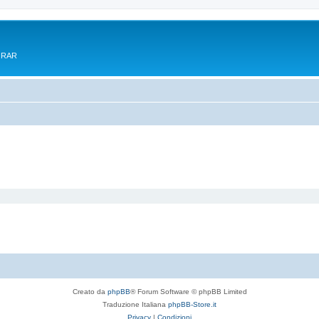
e RAR
Creato da
phpBB
® Forum Software © phpBB Limited
Traduzione Italiana
phpBB-Store.it
Privacy
|
Condizioni