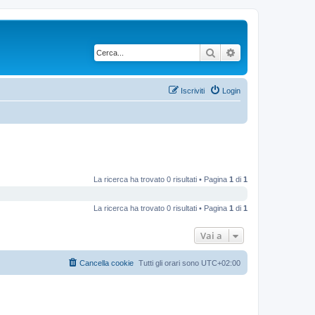
Cerca
Ricerca avanzata
Iscriviti
Login
La ricerca ha trovato 0 risultati • Pagina
1
di
1
La ricerca ha trovato 0 risultati • Pagina
1
di
1
Vai a
Cancella cookie
Tutti gli orari sono
UTC+02:00