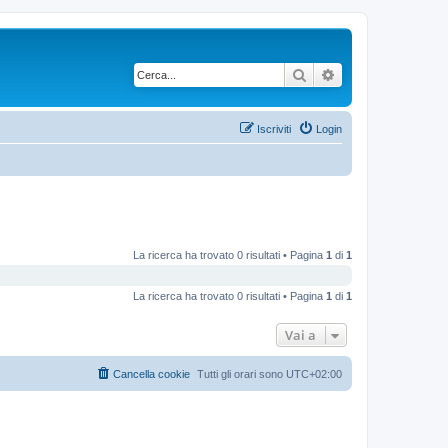
Cerca
Ricerca avanzata
Iscriviti
Login
La ricerca ha trovato 0 risultati • Pagina
1
di
1
La ricerca ha trovato 0 risultati • Pagina
1
di
1
Vai a
Cancella cookie
Tutti gli orari sono
UTC+02:00