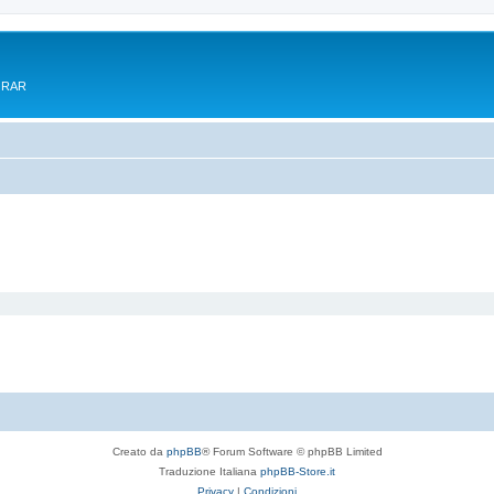
e RAR
Creato da
phpBB
® Forum Software © phpBB Limited
Traduzione Italiana
phpBB-Store.it
Privacy
|
Condizioni