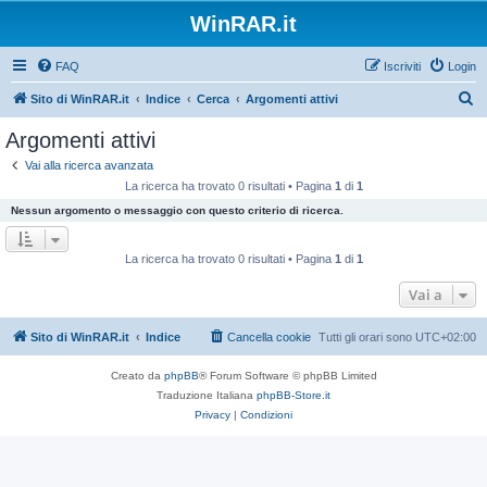
WinRAR.it
FAQ
Iscriviti
Login
C
Sito di WinRAR.it
Indice
Cerca
Argomenti attivi
e
Argomenti attivi
r
Vai alla ricerca avanzata
c
La ricerca ha trovato 0 risultati • Pagina
1
di
1
a
Nessun argomento o messaggio con questo criterio di ricerca.
La ricerca ha trovato 0 risultati • Pagina
1
di
1
Vai a
Sito di WinRAR.it
Indice
Cancella cookie
Tutti gli orari sono
UTC+02:00
Creato da
phpBB
® Forum Software © phpBB Limited
Traduzione Italiana
phpBB-Store.it
Privacy
|
Condizioni