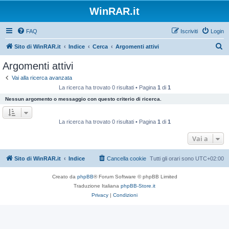
WinRAR.it
FAQ
Iscriviti
Login
C
Sito di WinRAR.it
Indice
Cerca
Argomenti attivi
e
Argomenti attivi
r
Vai alla ricerca avanzata
c
La ricerca ha trovato 0 risultati • Pagina
1
di
1
a
Nessun argomento o messaggio con questo criterio di ricerca.
La ricerca ha trovato 0 risultati • Pagina
1
di
1
Vai a
Sito di WinRAR.it
Indice
Cancella cookie
Tutti gli orari sono
UTC+02:00
Creato da
phpBB
® Forum Software © phpBB Limited
Traduzione Italiana
phpBB-Store.it
Privacy
|
Condizioni