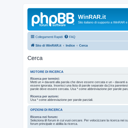
WinRAR.it
Sito italiano di supporto a WinRAR 
Collegamenti Rapidi
FAQ
Sito di WinRAR.it
Indice
Cerca
Cerca
MOTORE DI RICERCA
Ricerca per termini:
Metti un
+
davanti alla parola che deve essere cercata e un
-
davanti a
essere ignorata. Inserisci una lista di parole separate da
|
tra parentesi
parole deve essere cercata. Usa * come abbreviazione per parole parzi
Ricerca per autore:
Usa * come abbreviazione per parole parziali.
OPZIONI DI RICERCA
Ricerca nei forum:
Seleziona il/i forum in cui vuoi cercare. Per velocizzare la ricerca nei s
forum principale e abilita la ricerca.