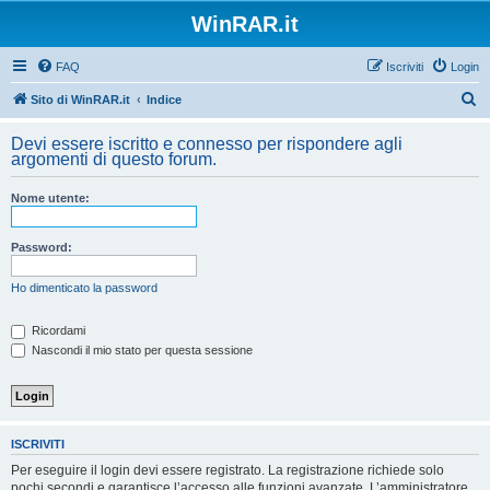
WinRAR.it
FAQ
Iscriviti
Login
C
Sito di WinRAR.it
Indice
e
Devi essere iscritto e connesso per rispondere agli
r
argomenti di questo forum.
c
Nome utente:
a
Password:
Ho dimenticato la password
Ricordami
Nascondi il mio stato per questa sessione
ISCRIVITI
Per eseguire il login devi essere registrato. La registrazione richiede solo
pochi secondi e garantisce l’accesso alle funzioni avanzate. L’amministratore