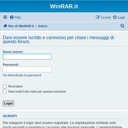
WinRAR.it
FAQ
Iscriviti
Login
C
Sito di WinRAR.it
Indice
e
Devi essere iscritto e connesso per citare i messaggi di
r
questo forum.
c
Nome utente:
a
Password:
Ho dimenticato la password
Ricordami
Nascondi il mio stato per questa sessione
ISCRIVITI
Per eseguire il login devi essere registrato. La registrazione richiede solo
pochi secondi e garantisce l’accesso alle funzioni avanzate. L’amministratore