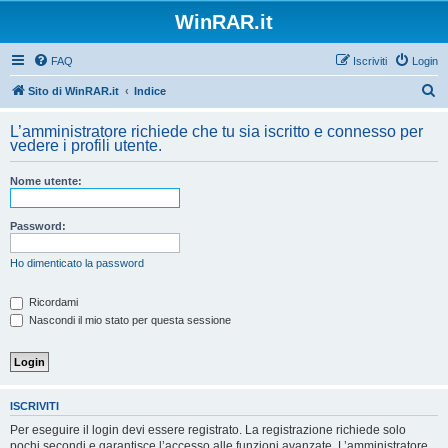
WinRAR.it
FAQ
Iscriviti
Login
C
Sito di WinRAR.it
Indice
e
L’amministratore richiede che tu sia iscritto e connesso per
r
vedere i profili utente.
c
Nome utente:
a
Password:
Ho dimenticato la password
Ricordami
Nascondi il mio stato per questa sessione
ISCRIVITI
Per eseguire il login devi essere registrato. La registrazione richiede solo
pochi secondi e garantisce l’accesso alle funzioni avanzate. L’amministratore