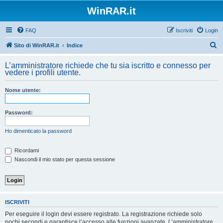
WinRAR.it
FAQ
Iscriviti
Login
C
Sito di WinRAR.it
Indice
e
L’amministratore richiede che tu sia iscritto e connesso per
r
vedere i profili utente.
c
Nome utente:
a
Password:
Ho dimenticato la password
Ricordami
Nascondi il mio stato per questa sessione
ISCRIVITI
Per eseguire il login devi essere registrato. La registrazione richiede solo
pochi secondi e garantisce l’accesso alle funzioni avanzate. L’amministratore