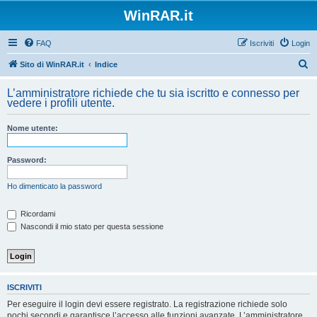
WinRAR.it
FAQ
Iscriviti
Login
C
Sito di WinRAR.it
Indice
e
L’amministratore richiede che tu sia iscritto e connesso per
r
vedere i profili utente.
c
Nome utente:
a
Password:
Ho dimenticato la password
Ricordami
Nascondi il mio stato per questa sessione
ISCRIVITI
Per eseguire il login devi essere registrato. La registrazione richiede solo
pochi secondi e garantisce l’accesso alle funzioni avanzate. L’amministratore