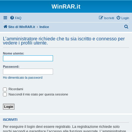
WinRAR.it
FAQ
Iscriviti
Login
C
Sito di WinRAR.it
Indice
e
L’amministratore richiede che tu sia iscritto e connesso per
r
vedere i profili utente.
c
Nome utente:
a
Password:
Ho dimenticato la password
Ricordami
Nascondi il mio stato per questa sessione
ISCRIVITI
Per eseguire il login devi essere registrato. La registrazione richiede solo
pochi secondi e garantisce l’accesso alle funzioni avanzate. L’amministratore