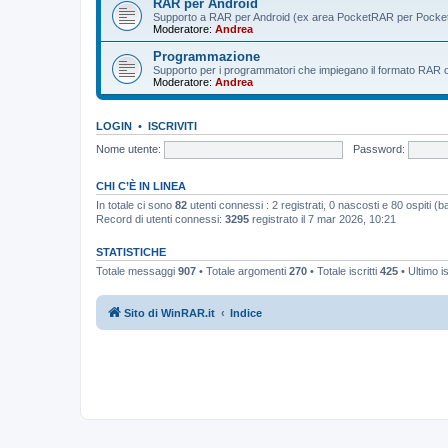
RAR per Android
Supporto a RAR per Android (ex area PocketRAR per Pocke
Moderatore:
Andrea
Programmazione
Supporto per i programmatori che impiegano il formato RAR o i 
Moderatore:
Andrea
LOGIN
•
ISCRIVITI
Nome utente:
Password:
CHI C’È IN LINEA
In totale ci sono
82
utenti connessi : 2 registrati, 0 nascosti e 80 ospiti (bas
Record di utenti connessi:
3295
registrato il 7 mar 2026, 10:21
STATISTICHE
Totale messaggi
907
• Totale argomenti
270
• Totale iscritti
425
• Ultimo i
Sito di WinRAR.it
Indice