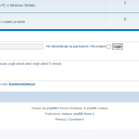
m
g
A
2
t PC e Windows Mobile)
i
e
o
r
n
m
g
A
8
relativi prodotti
t
e
o
r
i
n
m
g
t
e
o
Ho dimenticato la password
|
Ricordami
i
n
m
t
e
ato sugli utenti attivi negli ultimi 5 minuti)
i
n
t
i
scritto
GestioneUtenze
Creato da
phpBB
® Forum Software © phpBB Limited
Traduzione Italiana
phpBB-Store.it
Privacy
|
Condizioni