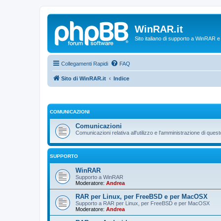
WinRAR.it
Sito italiano di supporto a WinRAR 
Collegamenti Rapidi
FAQ
Sito di WinRAR.it
Indice
COMUNICAZIONI
Comunicazioni
Comunicazioni relativa all'utilizzo e l'amministrazione di que
SUPPORTO
WinRAR
Supporto a WinRAR
Moderatore:
Andrea
RAR per Linux, per FreeBSD e per MacOSX
Supporto a RAR per Linux, per FreeBSD e per MacOSX
Moderatore:
Andrea