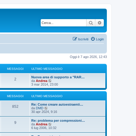
Cerca
Ricerca avanzata
Iscriviti
Login
Oggi è 7 ago 2026, 12:43
MESSAGGI
ULTIMO MESSAGGIO
U
Nuova area di supporto a "RAR…
M
2
l
V
da
Andrea
t
e
3 mar 2014, 23:00
e
i
d
m
i
s
o
u
MESSAGGI
ULTIMO MESSAGGIO
m
l
s
e
t
U
Re: Come creare autoestraenti…
M
s
i
852
l
V
da
DMD
s
m
a
t
e
30 apr 2024, 9:16
a
o
e
i
d
g
m
g
m
i
U
g
Re: problema per compressioni…
e
s
M
9
o
u
l
V
i
da
Andrea
s
g
m
l
t
e
o
6 lug 2006, 10:32
s
s
e
t
e
i
d
a
s
i
i
m
i
g