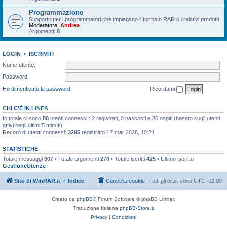
Programmazione
Supporto per i programmatori che impiegano il formato RAR o i relativi prodotti
Moderatore:
Andrea
Argomenti:
8
LOGIN
•
ISCRIVITI
Nome utente:
Password:
Ho dimenticato la password
Ricordami
CHI C’È IN LINEA
In totale ci sono
88
utenti connessi : 2 registrati, 0 nascosti e 86 ospiti (basato sugli utenti
attivi negli ultimi 5 minuti)
Record di utenti connessi:
3295
registrato il 7 mar 2026, 10:21
STATISTICHE
Totale messaggi
907
• Totale argomenti
270
• Totale iscritti
425
• Ultimo iscritto
GestioneUtenze
Sito di WinRAR.it
Indice
Cancella cookie
Tutti gli orari sono
UTC+02:00
Creato da
phpBB
® Forum Software © phpBB Limited
Traduzione Italiana
phpBB-Store.it
Privacy
|
Condizioni