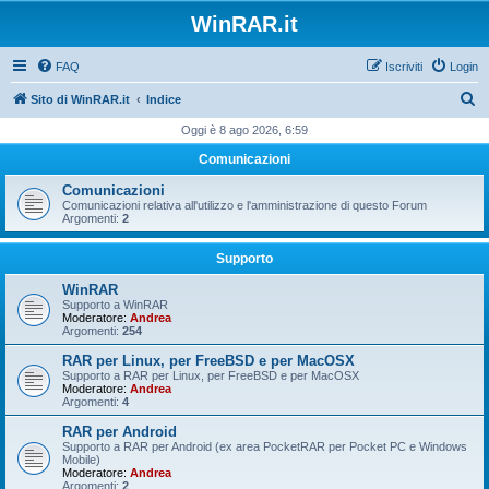
WinRAR.it
FAQ
Iscriviti
Login
C
Sito di WinRAR.it
Indice
e
Oggi è 8 ago 2026, 6:59
r
Comunicazioni
c
Comunicazioni
a
Comunicazioni relativa all'utilizzo e l'amministrazione di questo Forum
Argomenti:
2
Supporto
WinRAR
Supporto a WinRAR
Moderatore:
Andrea
Argomenti:
254
RAR per Linux, per FreeBSD e per MacOSX
Supporto a RAR per Linux, per FreeBSD e per MacOSX
Moderatore:
Andrea
Argomenti:
4
RAR per Android
Supporto a RAR per Android (ex area PocketRAR per Pocket PC e Windows
Mobile)
Moderatore:
Andrea
Argomenti:
2