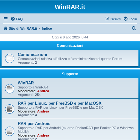
WinRAR.it
FAQ
Iscriviti
Login
C
Sito di WinRAR.it
Indice
e
Oggi è 8 ago 2026, 8:44
r
Comunicazioni
c
Comunicazioni
a
Comunicazioni relativa all'utilizzo e l'amministrazione di questo Forum
Argomenti:
2
Supporto
WinRAR
Supporto a WinRAR
Moderatore:
Andrea
Argomenti:
254
RAR per Linux, per FreeBSD e per MacOSX
Supporto a RAR per Linux, per FreeBSD e per MacOSX
Moderatore:
Andrea
Argomenti:
4
RAR per Android
Supporto a RAR per Android (ex area PocketRAR per Pocket PC e Windows
Mobile)
Moderatore:
Andrea
Argomenti:
2