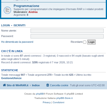
Programmazione
Supporto per i programmatori che impiegano il formato RAR o i relativi prodotti
Moderatore:
Andrea
Argomenti:
8
LOGIN
•
ISCRIVITI
Nome utente:
Password:
Ho dimenticato la password
Ricordami
CHI C’È IN LINEA
In totale ci sono
87
utenti connessi : 3 registrati, 0 nascosti e 84 ospiti (basato sugli utenti
attivi negli ultimi 5 minuti)
Record di utenti connessi:
3295
registrato il 7 mar 2026, 10:21
STATISTICHE
Totale messaggi
907
• Totale argomenti
270
• Totale iscritti
425
• Ultimo iscritto
GestioneUtenze
Sito di WinRAR.it
Indice
Cancella cookie
Tutti gli orari sono
UTC+02:00
Creato da
phpBB
® Forum Software © phpBB Limited
Traduzione Italiana
phpBB-Store.it
Privacy
|
Condizioni