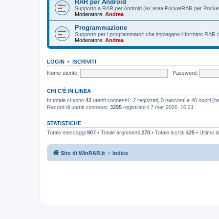
RAR per Android
Supporto a RAR per Android (ex area PocketRAR per Pocke
Moderatore:
Andrea
Programmazione
Supporto per i programmatori che impiegano il formato RAR o i 
Moderatore:
Andrea
LOGIN
•
ISCRIVITI
Nome utente:
Password:
CHI C’È IN LINEA
In totale ci sono
42
utenti connessi : 2 registrati, 0 nascosti e 40 ospiti (bas
Record di utenti connessi:
3295
registrato il 7 mar 2026, 10:21
STATISTICHE
Totale messaggi
907
• Totale argomenti
270
• Totale iscritti
425
• Ultimo i
Sito di WinRAR.it
Indice