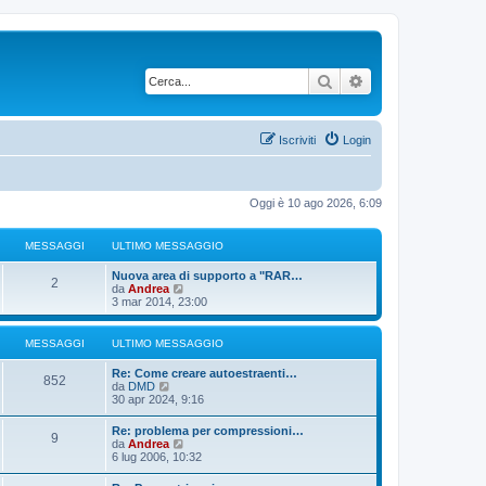
Cerca
Ricerca avanzata
Iscriviti
Login
Oggi è 10 ago 2026, 6:09
MESSAGGI
ULTIMO MESSAGGIO
U
Nuova area di supporto a "RAR…
M
2
l
V
da
Andrea
t
e
3 mar 2014, 23:00
e
i
d
m
i
s
o
u
MESSAGGI
ULTIMO MESSAGGIO
m
l
s
e
t
U
Re: Come creare autoestraenti…
M
s
i
852
l
V
da
DMD
s
m
a
t
e
30 apr 2024, 9:16
a
o
e
i
d
g
m
g
m
i
U
g
Re: problema per compressioni…
e
s
M
9
o
u
l
V
i
da
Andrea
s
g
m
l
t
e
o
6 lug 2006, 10:32
s
s
e
t
e
i
d
a
s
i
i
m
i
g