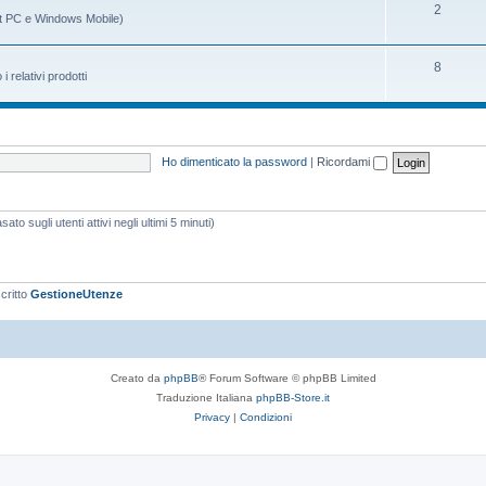
m
g
A
2
t PC e Windows Mobile)
i
e
o
r
n
m
g
A
8
relativi prodotti
t
e
o
r
i
n
m
g
t
e
o
Ho dimenticato la password
|
Ricordami
i
n
m
t
e
ato sugli utenti attivi negli ultimi 5 minuti)
i
n
t
i
scritto
GestioneUtenze
Creato da
phpBB
® Forum Software © phpBB Limited
Traduzione Italiana
phpBB-Store.it
Privacy
|
Condizioni