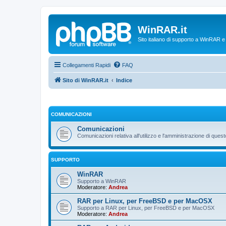
WinRAR.it
Sito italiano di supporto a WinRAR 
Collegamenti Rapidi
FAQ
Sito di WinRAR.it
Indice
COMUNICAZIONI
Comunicazioni
Comunicazioni relativa all'utilizzo e l'amministrazione di que
SUPPORTO
WinRAR
Supporto a WinRAR
Moderatore:
Andrea
RAR per Linux, per FreeBSD e per MacOSX
Supporto a RAR per Linux, per FreeBSD e per MacOSX
Moderatore:
Andrea