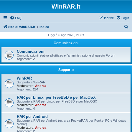
WinRAR.it
FAQ
Iscriviti
Login
C
Sito di WinRAR.it
Indice
e
Oggi è 6 ago 2026, 21:03
r
Comunicazioni
c
Comunicazioni
a
Comunicazioni relativa all'utilizzo e l'amministrazione di questo Forum
Argomenti:
2
Supporto
WinRAR
Supporto a WinRAR
Moderatore:
Andrea
Argomenti:
254
RAR per Linux, per FreeBSD e per MacOSX
Supporto a RAR per Linux, per FreeBSD e per MacOSX
Moderatore:
Andrea
Argomenti:
4
RAR per Android
Supporto a RAR per Android (ex area PocketRAR per Pocket PC e Windows
Mobile)
Moderatore:
Andrea
Argomenti:
2