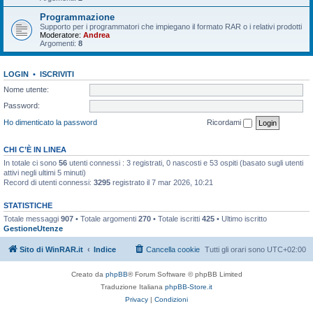
Programmazione
Supporto per i programmatori che impiegano il formato RAR o i relativi prodotti
Moderatore:
Andrea
Argomenti:
8
LOGIN
•
ISCRIVITI
Nome utente:
Password:
Ho dimenticato la password
Ricordami
CHI C’È IN LINEA
In totale ci sono
56
utenti connessi : 3 registrati, 0 nascosti e 53 ospiti (basato sugli utenti
attivi negli ultimi 5 minuti)
Record di utenti connessi:
3295
registrato il 7 mar 2026, 10:21
STATISTICHE
Totale messaggi
907
• Totale argomenti
270
• Totale iscritti
425
• Ultimo iscritto
GestioneUtenze
Sito di WinRAR.it
Indice
Cancella cookie
Tutti gli orari sono
UTC+02:00
Creato da
phpBB
® Forum Software © phpBB Limited
Traduzione Italiana
phpBB-Store.it
Privacy
|
Condizioni