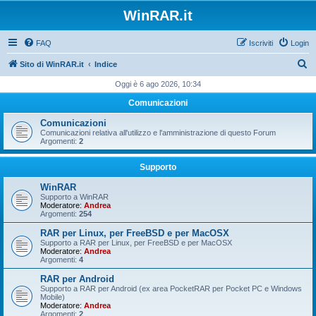
WinRAR.it
FAQ
Iscriviti
Login
C
Sito di WinRAR.it
Indice
e
Oggi è 6 ago 2026, 10:34
r
Comunicazioni
c
Comunicazioni
a
Comunicazioni relativa all'utilizzo e l'amministrazione di questo Forum
Argomenti:
2
Supporto
WinRAR
Supporto a WinRAR
Moderatore:
Andrea
Argomenti:
254
RAR per Linux, per FreeBSD e per MacOSX
Supporto a RAR per Linux, per FreeBSD e per MacOSX
Moderatore:
Andrea
Argomenti:
4
RAR per Android
Supporto a RAR per Android (ex area PocketRAR per Pocket PC e Windows
Mobile)
Moderatore:
Andrea
Argomenti:
2