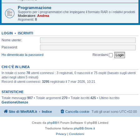
Programmazione
Supporto per i programmatori che impiegano il formato RAR o i relativi prodotti
Moderatore:
Andrea
Argomenti:
8
LOGIN
•
ISCRIVITI
Nome utente:
Password:
Ho dimenticato la password
Ricordami
CHI C’È IN LINEA
In totale ci sono
78
utenti connessi : 3 registrati, 0 nascosti e 75 ospiti (basato sugli utenti
attivi negli ultimi 5 minuti)
Record di utenti connessi:
3295
registrato il 7 mar 2026, 10:21
STATISTICHE
Totale messaggi
907
• Totale argomenti
270
• Totale iscritti
425
• Ultimo iscritto
GestioneUtenze
Sito di WinRAR.it
Indice
Cancella cookie
Tutti gli orari sono
UTC+02:00
Creato da
phpBB
® Forum Software © phpBB Limited
Traduzione Italiana
phpBB-Store.it
Privacy
|
Condizioni