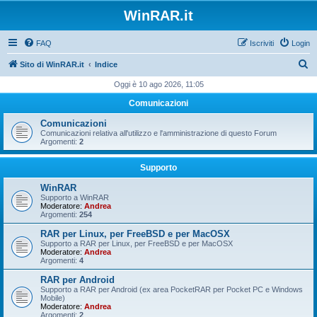
WinRAR.it
FAQ
Iscriviti
Login
C
Sito di WinRAR.it
Indice
e
Oggi è 10 ago 2026, 11:05
r
Comunicazioni
c
Comunicazioni
a
Comunicazioni relativa all'utilizzo e l'amministrazione di questo Forum
Argomenti:
2
Supporto
WinRAR
Supporto a WinRAR
Moderatore:
Andrea
Argomenti:
254
RAR per Linux, per FreeBSD e per MacOSX
Supporto a RAR per Linux, per FreeBSD e per MacOSX
Moderatore:
Andrea
Argomenti:
4
RAR per Android
Supporto a RAR per Android (ex area PocketRAR per Pocket PC e Windows
Mobile)
Moderatore:
Andrea
Argomenti:
2