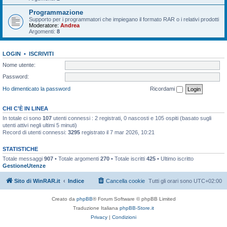
Programmazione
Supporto per i programmatori che impiegano il formato RAR o i relativi prodotti
Moderatore:
Andrea
Argomenti:
8
LOGIN
•
ISCRIVITI
Nome utente:
Password:
Ho dimenticato la password
Ricordami
CHI C’È IN LINEA
In totale ci sono
107
utenti connessi : 2 registrati, 0 nascosti e 105 ospiti (basato sugli
utenti attivi negli ultimi 5 minuti)
Record di utenti connessi:
3295
registrato il 7 mar 2026, 10:21
STATISTICHE
Totale messaggi
907
• Totale argomenti
270
• Totale iscritti
425
• Ultimo iscritto
GestioneUtenze
Sito di WinRAR.it
Indice
Cancella cookie
Tutti gli orari sono
UTC+02:00
Creato da
phpBB
® Forum Software © phpBB Limited
Traduzione Italiana
phpBB-Store.it
Privacy
|
Condizioni