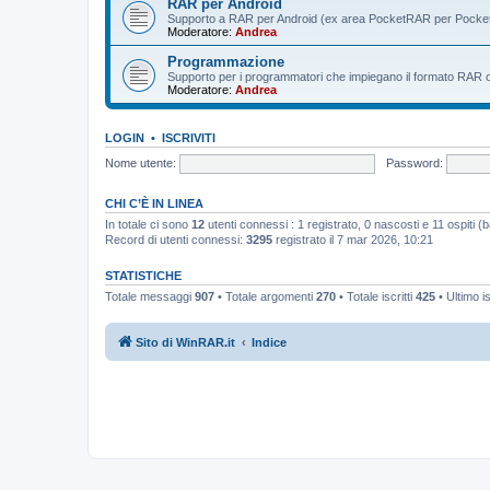
RAR per Android
Supporto a RAR per Android (ex area PocketRAR per Pocke
Moderatore:
Andrea
Programmazione
Supporto per i programmatori che impiegano il formato RAR o i 
Moderatore:
Andrea
LOGIN
•
ISCRIVITI
Nome utente:
Password:
CHI C’È IN LINEA
In totale ci sono
12
utenti connessi : 1 registrato, 0 nascosti e 11 ospiti (bas
Record di utenti connessi:
3295
registrato il 7 mar 2026, 10:21
STATISTICHE
Totale messaggi
907
• Totale argomenti
270
• Totale iscritti
425
• Ultimo i
Sito di WinRAR.it
Indice