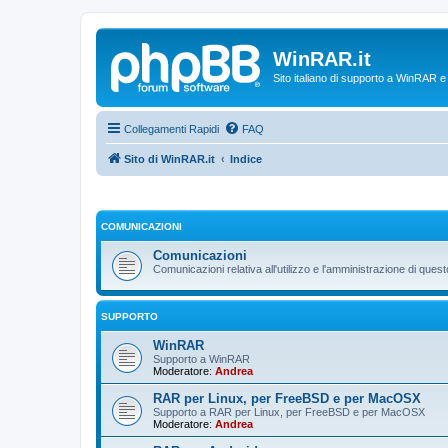
WinRAR.it
Sito italiano di supporto a WinRAR 
Collegamenti Rapidi
FAQ
Sito di WinRAR.it
Indice
COMUNICAZIONI
Comunicazioni
Comunicazioni relativa all'utilizzo e l'amministrazione di que
SUPPORTO
WinRAR
Supporto a WinRAR
Moderatore:
Andrea
RAR per Linux, per FreeBSD e per MacOSX
Supporto a RAR per Linux, per FreeBSD e per MacOSX
Moderatore:
Andrea