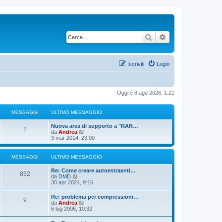
Cerca
Ricerca avanzata
Iscriviti
Login
Oggi è 8 ago 2026, 1:21
MESSAGGI
ULTIMO MESSAGGIO
U
Nuova area di supporto a "RAR…
M
2
l
V
da
Andrea
t
e
3 mar 2014, 23:00
e
i
d
m
i
s
o
u
MESSAGGI
ULTIMO MESSAGGIO
m
l
s
e
t
U
Re: Come creare autoestraenti…
M
s
i
852
l
V
da
DMD
s
m
a
t
e
30 apr 2024, 9:16
a
o
e
i
d
g
m
g
m
i
U
g
Re: problema per compressioni…
e
s
M
9
o
u
l
V
i
da
Andrea
s
g
m
l
t
e
o
6 lug 2006, 10:32
s
s
e
t
e
i
d
a
s
i
i
m
i
g