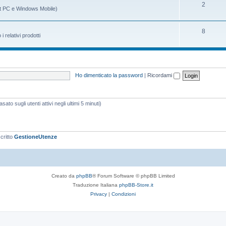
m
g
A
2
t PC e Windows Mobile)
i
e
o
r
n
m
g
A
8
relativi prodotti
t
e
o
r
i
n
m
g
t
e
o
Ho dimenticato la password
|
Ricordami
i
n
m
t
e
ato sugli utenti attivi negli ultimi 5 minuti)
i
n
t
i
scritto
GestioneUtenze
Creato da
phpBB
® Forum Software © phpBB Limited
Traduzione Italiana
phpBB-Store.it
Privacy
|
Condizioni