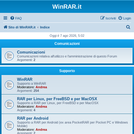
WinRAR.it
FAQ
Iscriviti
Login
C
Sito di WinRAR.it
Indice
e
Oggi è 7 ago 2026, 5:02
r
Comunicazioni
c
Comunicazioni
a
Comunicazioni relativa all'utilizzo e l'amministrazione di questo Forum
Argomenti:
2
Supporto
WinRAR
Supporto a WinRAR
Moderatore:
Andrea
Argomenti:
254
RAR per Linux, per FreeBSD e per MacOSX
Supporto a RAR per Linux, per FreeBSD e per MacOSX
Moderatore:
Andrea
Argomenti:
4
RAR per Android
Supporto a RAR per Android (ex area PocketRAR per Pocket PC e Windows
Mobile)
Moderatore:
Andrea
Argomenti:
2