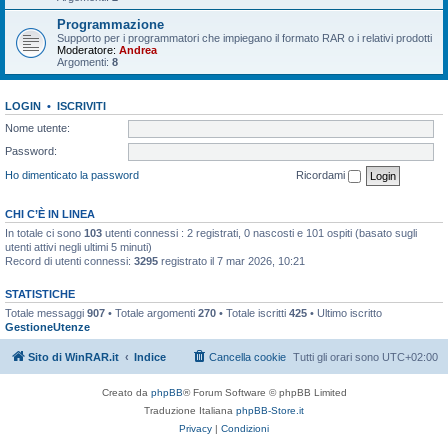
Programmazione
Supporto per i programmatori che impiegano il formato RAR o i relativi prodotti
Moderatore:
Andrea
Argomenti:
8
LOGIN
•
ISCRIVITI
Nome utente:
Password:
Ho dimenticato la password
Ricordami
CHI C’È IN LINEA
In totale ci sono
103
utenti connessi : 2 registrati, 0 nascosti e 101 ospiti (basato sugli
utenti attivi negli ultimi 5 minuti)
Record di utenti connessi:
3295
registrato il 7 mar 2026, 10:21
STATISTICHE
Totale messaggi
907
• Totale argomenti
270
• Totale iscritti
425
• Ultimo iscritto
GestioneUtenze
Sito di WinRAR.it
Indice
Cancella cookie
Tutti gli orari sono
UTC+02:00
Creato da
phpBB
® Forum Software © phpBB Limited
Traduzione Italiana
phpBB-Store.it
Privacy
|
Condizioni