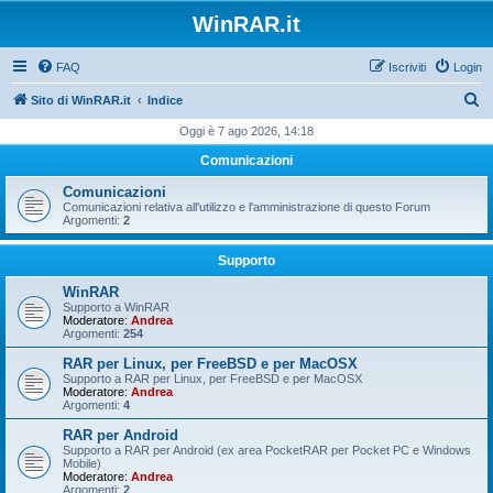
WinRAR.it
FAQ
Iscriviti
Login
C
Sito di WinRAR.it
Indice
e
Oggi è 7 ago 2026, 14:18
r
Comunicazioni
c
Comunicazioni
a
Comunicazioni relativa all'utilizzo e l'amministrazione di questo Forum
Argomenti:
2
Supporto
WinRAR
Supporto a WinRAR
Moderatore:
Andrea
Argomenti:
254
RAR per Linux, per FreeBSD e per MacOSX
Supporto a RAR per Linux, per FreeBSD e per MacOSX
Moderatore:
Andrea
Argomenti:
4
RAR per Android
Supporto a RAR per Android (ex area PocketRAR per Pocket PC e Windows
Mobile)
Moderatore:
Andrea
Argomenti:
2