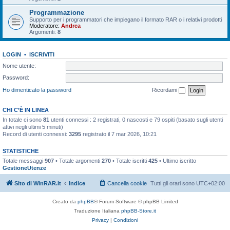
Programmazione
Supporto per i programmatori che impiegano il formato RAR o i relativi prodotti
Moderatore:
Andrea
Argomenti:
8
LOGIN
•
ISCRIVITI
Nome utente:
Password:
Ho dimenticato la password
Ricordami
CHI C’È IN LINEA
In totale ci sono
81
utenti connessi : 2 registrati, 0 nascosti e 79 ospiti (basato sugli utenti
attivi negli ultimi 5 minuti)
Record di utenti connessi:
3295
registrato il 7 mar 2026, 10:21
STATISTICHE
Totale messaggi
907
• Totale argomenti
270
• Totale iscritti
425
• Ultimo iscritto
GestioneUtenze
Sito di WinRAR.it
Indice
Cancella cookie
Tutti gli orari sono
UTC+02:00
Creato da
phpBB
® Forum Software © phpBB Limited
Traduzione Italiana
phpBB-Store.it
Privacy
|
Condizioni