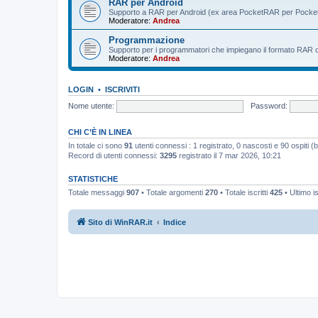
RAR per Android
Supporto a RAR per Android (ex area PocketRAR per Pocke
Moderatore:
Andrea
Programmazione
Supporto per i programmatori che impiegano il formato RAR o i 
Moderatore:
Andrea
LOGIN
•
ISCRIVITI
Nome utente:
Password:
CHI C’È IN LINEA
In totale ci sono
91
utenti connessi : 1 registrato, 0 nascosti e 90 ospiti (bas
Record di utenti connessi:
3295
registrato il 7 mar 2026, 10:21
STATISTICHE
Totale messaggi
907
• Totale argomenti
270
• Totale iscritti
425
• Ultimo i
Sito di WinRAR.it
Indice