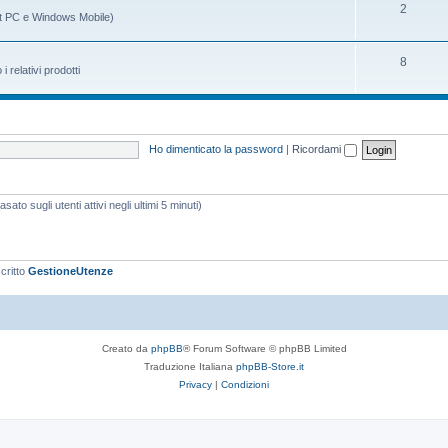
m
g
A
2
t PC e Windows Mobile)
i
e
o
r
n
m
g
A
8
relativi prodotti
t
e
o
r
i
n
m
g
t
e
o
Ho dimenticato la password
|
Ricordami
i
n
m
t
e
ato sugli utenti attivi negli ultimi 5 minuti)
i
n
t
i
scritto
GestioneUtenze
Creato da
phpBB
® Forum Software © phpBB Limited
Traduzione Italiana
phpBB-Store.it
Privacy
|
Condizioni