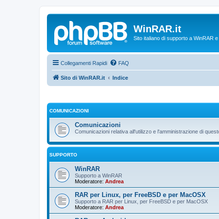
WinRAR.it
Sito italiano di supporto a WinRAR 
Collegamenti Rapidi
FAQ
Sito di WinRAR.it
Indice
COMUNICAZIONI
Comunicazioni
Comunicazioni relativa all'utilizzo e l'amministrazione di que
SUPPORTO
WinRAR
Supporto a WinRAR
Moderatore:
Andrea
RAR per Linux, per FreeBSD e per MacOSX
Supporto a RAR per Linux, per FreeBSD e per MacOSX
Moderatore:
Andrea