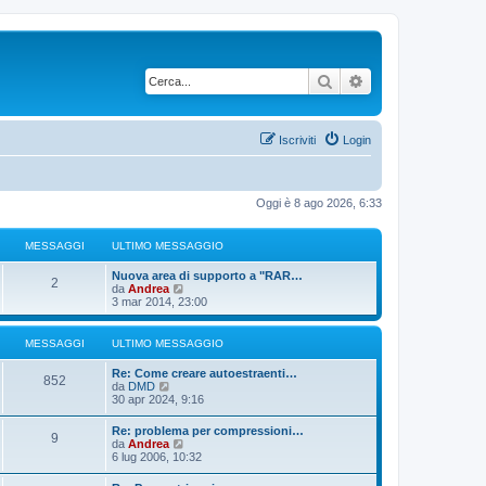
Cerca
Ricerca avanzata
Iscriviti
Login
Oggi è 8 ago 2026, 6:33
MESSAGGI
ULTIMO MESSAGGIO
U
Nuova area di supporto a "RAR…
M
2
l
V
da
Andrea
t
e
3 mar 2014, 23:00
e
i
d
m
i
s
o
u
MESSAGGI
ULTIMO MESSAGGIO
m
l
s
e
t
U
Re: Come creare autoestraenti…
M
s
i
852
l
V
da
DMD
s
m
a
t
e
30 apr 2024, 9:16
a
o
e
i
d
g
m
g
m
i
U
g
Re: problema per compressioni…
e
s
M
9
o
u
l
V
i
da
Andrea
s
g
m
l
t
e
o
6 lug 2006, 10:32
s
s
e
t
e
i
d
a
s
i
i
m
i
g