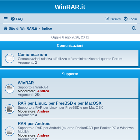
WinRAR.it
FAQ
Iscriviti
Login
C
Sito di WinRAR.it
Indice
e
Oggi è 6 ago 2026, 23:11
r
Comunicazioni
c
Comunicazioni
a
Comunicazioni relativa all'utilizzo e l'amministrazione di questo Forum
Argomenti:
2
Supporto
WinRAR
Supporto a WinRAR
Moderatore:
Andrea
Argomenti:
254
RAR per Linux, per FreeBSD e per MacOSX
Supporto a RAR per Linux, per FreeBSD e per MacOSX
Moderatore:
Andrea
Argomenti:
4
RAR per Android
Supporto a RAR per Android (ex area PocketRAR per Pocket PC e Windows
Mobile)
Moderatore:
Andrea
Argomenti:
2