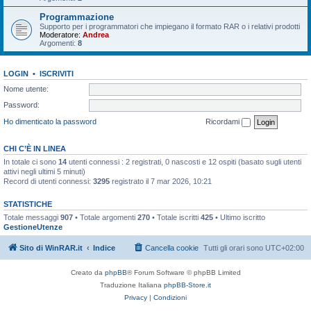
Programmazione
Supporto per i programmatori che impiegano il formato RAR o i relativi prodotti
Moderatore:
Andrea
Argomenti:
8
LOGIN
•
ISCRIVITI
Nome utente:
Password:
Ho dimenticato la password
Ricordami
CHI C’È IN LINEA
In totale ci sono
14
utenti connessi : 2 registrati, 0 nascosti e 12 ospiti (basato sugli utenti
attivi negli ultimi 5 minuti)
Record di utenti connessi:
3295
registrato il 7 mar 2026, 10:21
STATISTICHE
Totale messaggi
907
• Totale argomenti
270
• Totale iscritti
425
• Ultimo iscritto
GestioneUtenze
Sito di WinRAR.it
Indice
Cancella cookie
Tutti gli orari sono
UTC+02:00
Creato da
phpBB
® Forum Software © phpBB Limited
Traduzione Italiana
phpBB-Store.it
Privacy
|
Condizioni