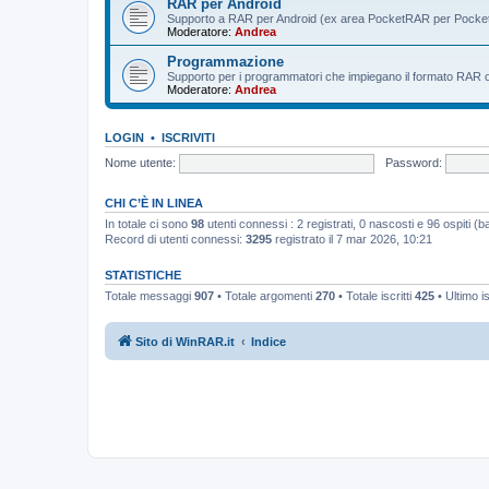
RAR per Android
Supporto a RAR per Android (ex area PocketRAR per Pocke
Moderatore:
Andrea
Programmazione
Supporto per i programmatori che impiegano il formato RAR o i 
Moderatore:
Andrea
LOGIN
•
ISCRIVITI
Nome utente:
Password:
CHI C’È IN LINEA
In totale ci sono
98
utenti connessi : 2 registrati, 0 nascosti e 96 ospiti (bas
Record di utenti connessi:
3295
registrato il 7 mar 2026, 10:21
STATISTICHE
Totale messaggi
907
• Totale argomenti
270
• Totale iscritti
425
• Ultimo i
Sito di WinRAR.it
Indice