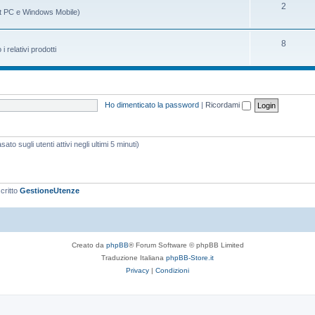
m
g
A
2
t PC e Windows Mobile)
i
e
o
r
n
m
g
A
8
relativi prodotti
t
e
o
r
i
n
m
g
t
e
o
Ho dimenticato la password
|
Ricordami
i
n
m
t
e
ato sugli utenti attivi negli ultimi 5 minuti)
i
n
t
i
scritto
GestioneUtenze
Creato da
phpBB
® Forum Software © phpBB Limited
Traduzione Italiana
phpBB-Store.it
Privacy
|
Condizioni