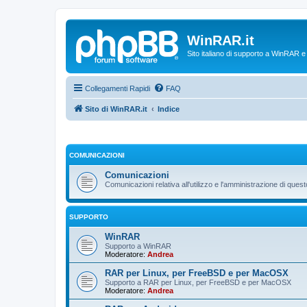
WinRAR.it
Sito italiano di supporto a WinRAR 
Collegamenti Rapidi
FAQ
Sito di WinRAR.it
Indice
COMUNICAZIONI
Comunicazioni
Comunicazioni relativa all'utilizzo e l'amministrazione di que
SUPPORTO
WinRAR
Supporto a WinRAR
Moderatore:
Andrea
RAR per Linux, per FreeBSD e per MacOSX
Supporto a RAR per Linux, per FreeBSD e per MacOSX
Moderatore:
Andrea