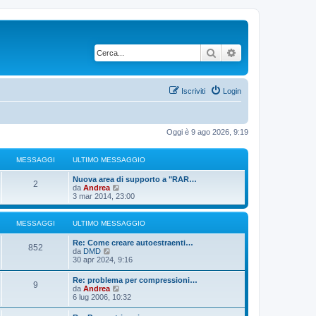
Cerca
Ricerca avanzata
Iscriviti
Login
Oggi è 9 ago 2026, 9:19
MESSAGGI
ULTIMO MESSAGGIO
U
Nuova area di supporto a "RAR…
M
2
l
V
da
Andrea
t
e
3 mar 2014, 23:00
e
i
d
m
i
s
o
u
MESSAGGI
ULTIMO MESSAGGIO
m
l
s
e
t
U
Re: Come creare autoestraenti…
M
s
i
852
l
V
da
DMD
s
m
a
t
e
30 apr 2024, 9:16
a
o
e
i
d
g
m
g
m
i
U
g
Re: problema per compressioni…
e
s
M
9
o
u
l
V
i
da
Andrea
s
g
m
l
t
e
o
6 lug 2006, 10:32
s
s
e
t
e
i
d
a
s
i
i
m
i
g