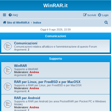
WinRAR.it
FAQ
Iscriviti
Login
C
Sito di WinRAR.it
Indice
e
Oggi è 9 ago 2026, 15:59
r
Comunicazioni
c
Comunicazioni
a
Comunicazioni relativa all'utilizzo e l'amministrazione di questo Forum
Argomenti:
2
Supporto
WinRAR
Supporto a WinRAR
Moderatore:
Andrea
Argomenti:
254
RAR per Linux, per FreeBSD e per MacOSX
Supporto a RAR per Linux, per FreeBSD e per MacOSX
Moderatore:
Andrea
Argomenti:
4
RAR per Android
Supporto a RAR per Android (ex area PocketRAR per Pocket PC e Windows
Mobile)
Moderatore:
Andrea
Argomenti:
2