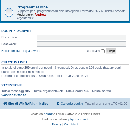
Programmazione
Supporto per i programmatori che impiegano il formato RAR o i relativi prodotti
Moderatore:
Andrea
Argomenti:
8
LOGIN
•
ISCRIVITI
Nome utente:
Password:
Ho dimenticato la password
Ricordami
CHI C’È IN LINEA
In totale ci sono
109
utenti connessi : 3 registrati, 0 nascosti e 106 ospiti (basato sugli
utenti attivi negli ultimi 5 minuti)
Record di utenti connessi:
3295
registrato il 7 mar 2026, 10:21
STATISTICHE
Totale messaggi
907
• Totale argomenti
270
• Totale iscritti
425
• Ultimo iscritto
GestioneUtenze
Sito di WinRAR.it
Indice
Cancella cookie
Tutti gli orari sono
UTC+02:00
Creato da
phpBB
® Forum Software © phpBB Limited
Traduzione Italiana
phpBB-Store.it
Privacy
|
Condizioni