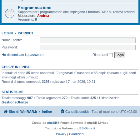
Programmazione
Supporto per i programmatori che impiegano il formato RAR o i relativi prodotti
Moderatore:
Andrea
Argomenti:
8
LOGIN
•
ISCRIVITI
Nome utente:
Password:
Ho dimenticato la password
Ricordami
CHI C’È IN LINEA
In totale ci sono
85
utenti connessi : 2 registrati, 0 nascosti e 83 ospiti (basato sugli utenti
attivi negli ultimi 5 minuti)
Record di utenti connessi:
3295
registrato il 7 mar 2026, 10:21
STATISTICHE
Totale messaggi
907
• Totale argomenti
270
• Totale iscritti
425
• Ultimo iscritto
GestioneUtenze
Sito di WinRAR.it
Indice
Cancella cookie
Tutti gli orari sono
UTC+02:00
Creato da
phpBB
® Forum Software © phpBB Limited
Traduzione Italiana
phpBB-Store.it
Privacy
|
Condizioni