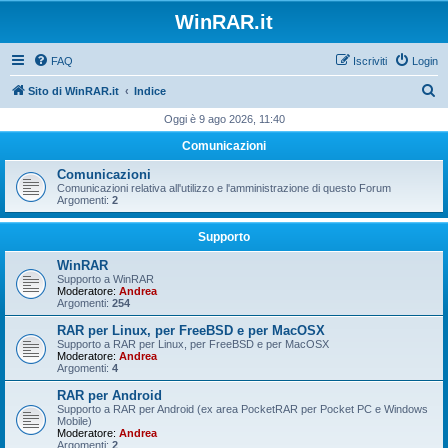
WinRAR.it
FAQ
Iscriviti
Login
C
Sito di WinRAR.it
Indice
e
Oggi è 9 ago 2026, 11:40
r
Comunicazioni
c
Comunicazioni
a
Comunicazioni relativa all'utilizzo e l'amministrazione di questo Forum
Argomenti:
2
Supporto
WinRAR
Supporto a WinRAR
Moderatore:
Andrea
Argomenti:
254
RAR per Linux, per FreeBSD e per MacOSX
Supporto a RAR per Linux, per FreeBSD e per MacOSX
Moderatore:
Andrea
Argomenti:
4
RAR per Android
Supporto a RAR per Android (ex area PocketRAR per Pocket PC e Windows
Mobile)
Moderatore:
Andrea
Argomenti:
2