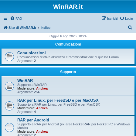
WinRAR.it
FAQ
Iscriviti
Login
C
Sito di WinRAR.it
Indice
e
Oggi è 6 ago 2026, 10:24
r
Comunicazioni
c
Comunicazioni
a
Comunicazioni relativa all'utilizzo e l'amministrazione di questo Forum
Argomenti:
2
Supporto
WinRAR
Supporto a WinRAR
Moderatore:
Andrea
Argomenti:
254
RAR per Linux, per FreeBSD e per MacOSX
Supporto a RAR per Linux, per FreeBSD e per MacOSX
Moderatore:
Andrea
Argomenti:
4
RAR per Android
Supporto a RAR per Android (ex area PocketRAR per Pocket PC e Windows
Mobile)
Moderatore:
Andrea
Argomenti:
2