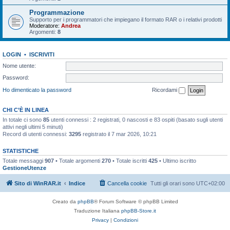
Programmazione
Supporto per i programmatori che impiegano il formato RAR o i relativi prodotti
Moderatore:
Andrea
Argomenti:
8
LOGIN
•
ISCRIVITI
Nome utente:
Password:
Ho dimenticato la password
Ricordami
CHI C’È IN LINEA
In totale ci sono
85
utenti connessi : 2 registrati, 0 nascosti e 83 ospiti (basato sugli utenti
attivi negli ultimi 5 minuti)
Record di utenti connessi:
3295
registrato il 7 mar 2026, 10:21
STATISTICHE
Totale messaggi
907
• Totale argomenti
270
• Totale iscritti
425
• Ultimo iscritto
GestioneUtenze
Sito di WinRAR.it
Indice
Cancella cookie
Tutti gli orari sono
UTC+02:00
Creato da
phpBB
® Forum Software © phpBB Limited
Traduzione Italiana
phpBB-Store.it
Privacy
|
Condizioni