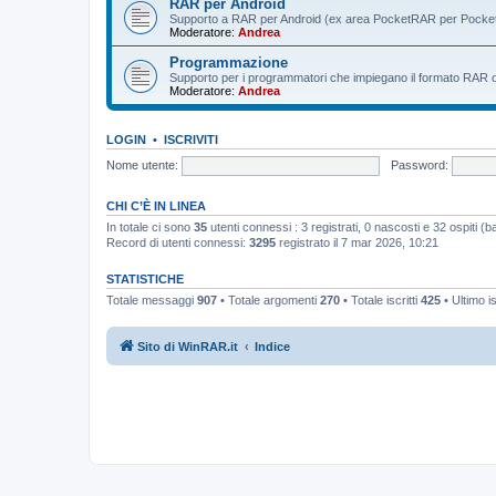
RAR per Android
Supporto a RAR per Android (ex area PocketRAR per Pocke
Moderatore:
Andrea
Programmazione
Supporto per i programmatori che impiegano il formato RAR o i 
Moderatore:
Andrea
LOGIN
•
ISCRIVITI
Nome utente:
Password:
CHI C’È IN LINEA
In totale ci sono
35
utenti connessi : 3 registrati, 0 nascosti e 32 ospiti (bas
Record di utenti connessi:
3295
registrato il 7 mar 2026, 10:21
STATISTICHE
Totale messaggi
907
• Totale argomenti
270
• Totale iscritti
425
• Ultimo i
Sito di WinRAR.it
Indice