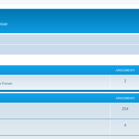
e RAR
ARGOMENTI
A
2
sto Forum
r
g
ARGOMENTI
o
A
254
m
r
e
g
A
4
n
o
r
t