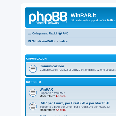
WinRAR.it
Sito italiano di supporto a WinRAR 
Collegamenti Rapidi
FAQ
Sito di WinRAR.it
Indice
COMUNICAZIONI
Comunicazioni
Comunicazioni relativa all'utilizzo e l'amministrazione di que
SUPPORTO
WinRAR
Supporto a WinRAR
Moderatore:
Andrea
RAR per Linux, per FreeBSD e per MacOSX
Supporto a RAR per Linux, per FreeBSD e per MacOSX
Moderatore:
Andrea