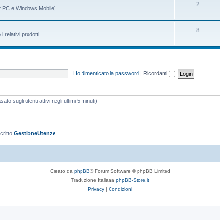
m
g
A
2
t PC e Windows Mobile)
i
e
o
r
n
m
g
A
8
relativi prodotti
t
e
o
r
i
n
m
g
t
e
o
Ho dimenticato la password
|
Ricordami
i
n
m
t
e
ato sugli utenti attivi negli ultimi 5 minuti)
i
n
t
i
scritto
GestioneUtenze
Creato da
phpBB
® Forum Software © phpBB Limited
Traduzione Italiana
phpBB-Store.it
Privacy
|
Condizioni