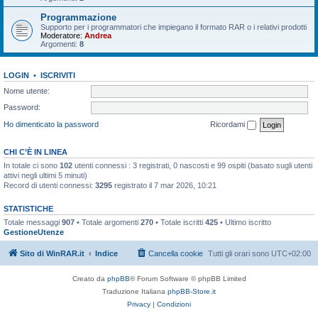
Programmazione
Supporto per i programmatori che impiegano il formato RAR o i relativi prodotti
Moderatore:
Andrea
Argomenti:
8
LOGIN
•
ISCRIVITI
Nome utente:
Password:
Ho dimenticato la password
Ricordami
CHI C’È IN LINEA
In totale ci sono
102
utenti connessi : 3 registrati, 0 nascosti e 99 ospiti (basato sugli utenti
attivi negli ultimi 5 minuti)
Record di utenti connessi:
3295
registrato il 7 mar 2026, 10:21
STATISTICHE
Totale messaggi
907
• Totale argomenti
270
• Totale iscritti
425
• Ultimo iscritto
GestioneUtenze
Sito di WinRAR.it
Indice
Cancella cookie
Tutti gli orari sono
UTC+02:00
Creato da
phpBB
® Forum Software © phpBB Limited
Traduzione Italiana
phpBB-Store.it
Privacy
|
Condizioni