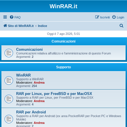
WinRAR.it
FAQ
Iscriviti
Login
C
Sito di WinRAR.it
Indice
e
Oggi è 7 ago 2026, 5:01
r
Comunicazioni
c
Comunicazioni
a
Comunicazioni relativa all'utilizzo e l'amministrazione di questo Forum
Argomenti:
2
Supporto
WinRAR
Supporto a WinRAR
Moderatore:
Andrea
Argomenti:
254
RAR per Linux, per FreeBSD e per MacOSX
Supporto a RAR per Linux, per FreeBSD e per MacOSX
Moderatore:
Andrea
Argomenti:
4
RAR per Android
Supporto a RAR per Android (ex area PocketRAR per Pocket PC e Windows
Mobile)
Moderatore:
Andrea
Argomenti:
2