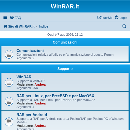
WinRAR.it
FAQ
Iscriviti
Login
C
Sito di WinRAR.it
Indice
e
Oggi è 7 ago 2026, 21:12
r
Comunicazioni
c
Comunicazioni
a
Comunicazioni relativa all'utilizzo e l'amministrazione di questo Forum
Argomenti:
2
Supporto
WinRAR
Supporto a WinRAR
Moderatore:
Andrea
Argomenti:
254
RAR per Linux, per FreeBSD e per MacOSX
Supporto a RAR per Linux, per FreeBSD e per MacOSX
Moderatore:
Andrea
Argomenti:
4
RAR per Android
Supporto a RAR per Android (ex area PocketRAR per Pocket PC e Windows
Mobile)
Moderatore:
Andrea
Argomenti:
2