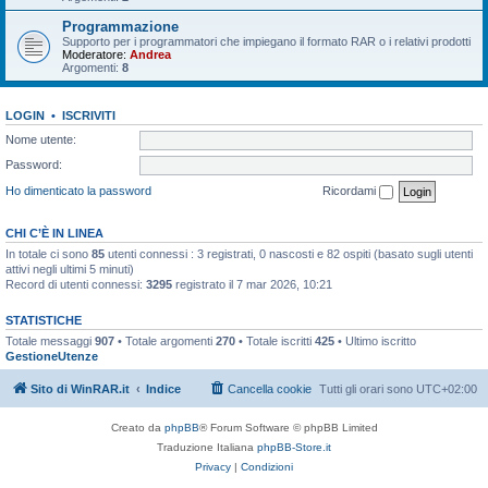
Programmazione
Supporto per i programmatori che impiegano il formato RAR o i relativi prodotti
Moderatore:
Andrea
Argomenti:
8
LOGIN
•
ISCRIVITI
Nome utente:
Password:
Ho dimenticato la password
Ricordami
CHI C’È IN LINEA
In totale ci sono
85
utenti connessi : 3 registrati, 0 nascosti e 82 ospiti (basato sugli utenti
attivi negli ultimi 5 minuti)
Record di utenti connessi:
3295
registrato il 7 mar 2026, 10:21
STATISTICHE
Totale messaggi
907
• Totale argomenti
270
• Totale iscritti
425
• Ultimo iscritto
GestioneUtenze
Sito di WinRAR.it
Indice
Cancella cookie
Tutti gli orari sono
UTC+02:00
Creato da
phpBB
® Forum Software © phpBB Limited
Traduzione Italiana
phpBB-Store.it
Privacy
|
Condizioni