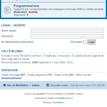
Programmazione
Supporto per i programmatori che impiegano il formato RAR o i relativi prodotti
Moderatore:
Andrea
Argomenti:
8
LOGIN
•
ISCRIVITI
Nome utente:
Password:
Ho dimenticato la password
Ricordami
CHI C’È IN LINEA
In totale ci sono
73
utenti connessi : 2 registrati, 0 nascosti e 71 ospiti (basato sugli utenti
attivi negli ultimi 5 minuti)
Record di utenti connessi:
3295
registrato il 7 mar 2026, 10:21
STATISTICHE
Totale messaggi
907
• Totale argomenti
270
• Totale iscritti
425
• Ultimo iscritto
GestioneUtenze
Sito di WinRAR.it
Indice
Cancella cookie
Tutti gli orari sono
UTC+02:00
Creato da
phpBB
® Forum Software © phpBB Limited
Traduzione Italiana
phpBB-Store.it
Privacy
|
Condizioni