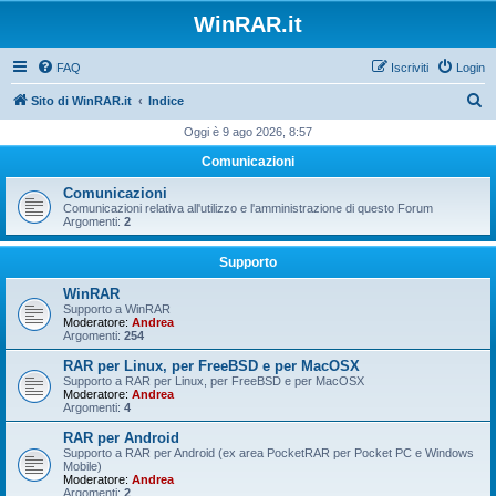
WinRAR.it
FAQ
Iscriviti
Login
C
Sito di WinRAR.it
Indice
e
Oggi è 9 ago 2026, 8:57
r
Comunicazioni
c
Comunicazioni
a
Comunicazioni relativa all'utilizzo e l'amministrazione di questo Forum
Argomenti:
2
Supporto
WinRAR
Supporto a WinRAR
Moderatore:
Andrea
Argomenti:
254
RAR per Linux, per FreeBSD e per MacOSX
Supporto a RAR per Linux, per FreeBSD e per MacOSX
Moderatore:
Andrea
Argomenti:
4
RAR per Android
Supporto a RAR per Android (ex area PocketRAR per Pocket PC e Windows
Mobile)
Moderatore:
Andrea
Argomenti:
2