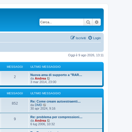
Cerca
Ricerca avanzata
Iscriviti
Login
Oggi è 9 ago 2026, 13:11
MESSAGGI
ULTIMO MESSAGGIO
U
Nuova area di supporto a "RAR…
M
2
l
V
da
Andrea
t
e
3 mar 2014, 23:00
e
i
d
m
i
s
o
u
MESSAGGI
ULTIMO MESSAGGIO
m
l
s
e
t
U
Re: Come creare autoestraenti…
M
s
i
852
l
V
da
DMD
s
m
a
t
e
30 apr 2024, 9:16
a
o
e
i
d
g
m
g
m
i
U
g
Re: problema per compressioni…
e
s
M
9
o
u
l
V
i
da
Andrea
s
g
m
l
t
e
o
6 lug 2006, 10:32
s
s
e
t
e
i
d
a
s
i
i
m
i
g