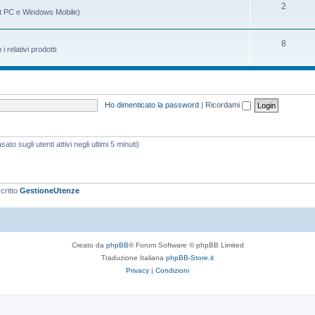
m
g
A
2
t PC e Windows Mobile)
i
e
o
r
n
m
g
A
8
relativi prodotti
t
e
o
r
i
n
m
g
t
e
o
Ho dimenticato la password
|
Ricordami
i
n
m
t
e
ato sugli utenti attivi negli ultimi 5 minuti)
i
n
t
i
scritto
GestioneUtenze
Creato da
phpBB
® Forum Software © phpBB Limited
Traduzione Italiana
phpBB-Store.it
Privacy
|
Condizioni