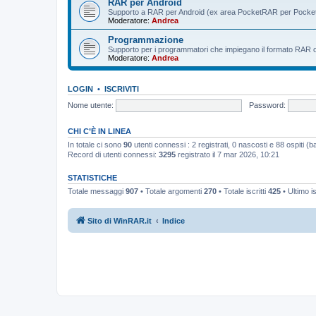
RAR per Android
Supporto a RAR per Android (ex area PocketRAR per Pocke
Moderatore:
Andrea
Programmazione
Supporto per i programmatori che impiegano il formato RAR o i 
Moderatore:
Andrea
LOGIN
•
ISCRIVITI
Nome utente:
Password:
CHI C’È IN LINEA
In totale ci sono
90
utenti connessi : 2 registrati, 0 nascosti e 88 ospiti (bas
Record di utenti connessi:
3295
registrato il 7 mar 2026, 10:21
STATISTICHE
Totale messaggi
907
• Totale argomenti
270
• Totale iscritti
425
• Ultimo i
Sito di WinRAR.it
Indice