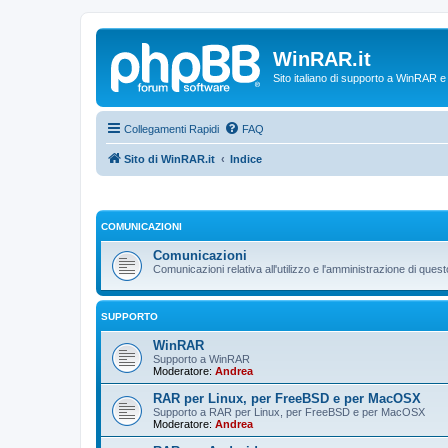
WinRAR.it
Sito italiano di supporto a WinRAR 
Collegamenti Rapidi
FAQ
Sito di WinRAR.it
Indice
COMUNICAZIONI
Comunicazioni
Comunicazioni relativa all'utilizzo e l'amministrazione di que
SUPPORTO
WinRAR
Supporto a WinRAR
Moderatore:
Andrea
RAR per Linux, per FreeBSD e per MacOSX
Supporto a RAR per Linux, per FreeBSD e per MacOSX
Moderatore:
Andrea