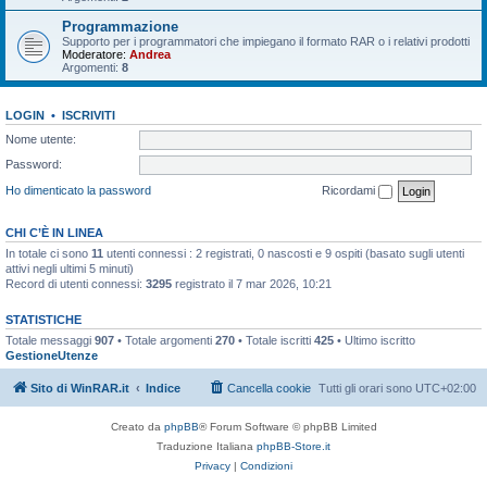
Programmazione
Supporto per i programmatori che impiegano il formato RAR o i relativi prodotti
Moderatore:
Andrea
Argomenti:
8
LOGIN
•
ISCRIVITI
Nome utente:
Password:
Ho dimenticato la password
Ricordami
CHI C’È IN LINEA
In totale ci sono
11
utenti connessi : 2 registrati, 0 nascosti e 9 ospiti (basato sugli utenti
attivi negli ultimi 5 minuti)
Record di utenti connessi:
3295
registrato il 7 mar 2026, 10:21
STATISTICHE
Totale messaggi
907
• Totale argomenti
270
• Totale iscritti
425
• Ultimo iscritto
GestioneUtenze
Sito di WinRAR.it
Indice
Cancella cookie
Tutti gli orari sono
UTC+02:00
Creato da
phpBB
® Forum Software © phpBB Limited
Traduzione Italiana
phpBB-Store.it
Privacy
|
Condizioni