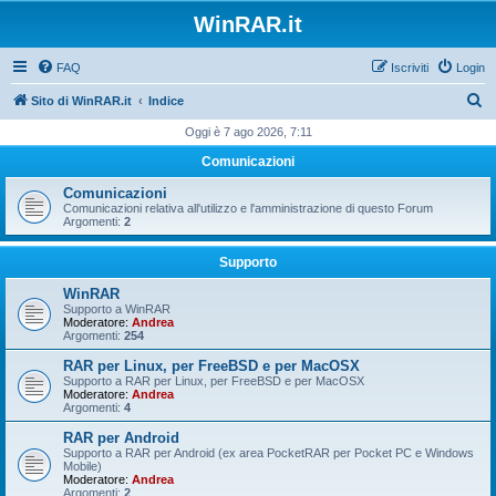
WinRAR.it
FAQ
Iscriviti
Login
C
Sito di WinRAR.it
Indice
e
Oggi è 7 ago 2026, 7:11
r
Comunicazioni
c
Comunicazioni
a
Comunicazioni relativa all'utilizzo e l'amministrazione di questo Forum
Argomenti:
2
Supporto
WinRAR
Supporto a WinRAR
Moderatore:
Andrea
Argomenti:
254
RAR per Linux, per FreeBSD e per MacOSX
Supporto a RAR per Linux, per FreeBSD e per MacOSX
Moderatore:
Andrea
Argomenti:
4
RAR per Android
Supporto a RAR per Android (ex area PocketRAR per Pocket PC e Windows
Mobile)
Moderatore:
Andrea
Argomenti:
2