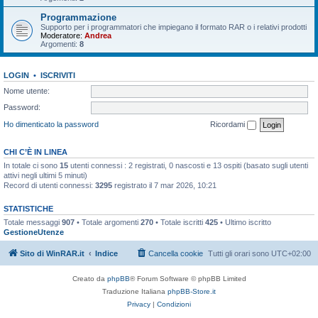
Programmazione
Supporto per i programmatori che impiegano il formato RAR o i relativi prodotti
Moderatore:
Andrea
Argomenti:
8
LOGIN
•
ISCRIVITI
Nome utente:
Password:
Ho dimenticato la password
Ricordami
CHI C’È IN LINEA
In totale ci sono
15
utenti connessi : 2 registrati, 0 nascosti e 13 ospiti (basato sugli utenti
attivi negli ultimi 5 minuti)
Record di utenti connessi:
3295
registrato il 7 mar 2026, 10:21
STATISTICHE
Totale messaggi
907
• Totale argomenti
270
• Totale iscritti
425
• Ultimo iscritto
GestioneUtenze
Sito di WinRAR.it
Indice
Cancella cookie
Tutti gli orari sono
UTC+02:00
Creato da
phpBB
® Forum Software © phpBB Limited
Traduzione Italiana
phpBB-Store.it
Privacy
|
Condizioni