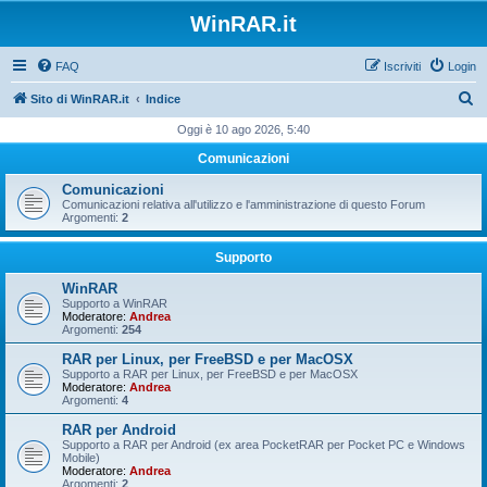
WinRAR.it
FAQ
Iscriviti
Login
C
Sito di WinRAR.it
Indice
e
Oggi è 10 ago 2026, 5:40
r
Comunicazioni
c
Comunicazioni
a
Comunicazioni relativa all'utilizzo e l'amministrazione di questo Forum
Argomenti:
2
Supporto
WinRAR
Supporto a WinRAR
Moderatore:
Andrea
Argomenti:
254
RAR per Linux, per FreeBSD e per MacOSX
Supporto a RAR per Linux, per FreeBSD e per MacOSX
Moderatore:
Andrea
Argomenti:
4
RAR per Android
Supporto a RAR per Android (ex area PocketRAR per Pocket PC e Windows
Mobile)
Moderatore:
Andrea
Argomenti:
2