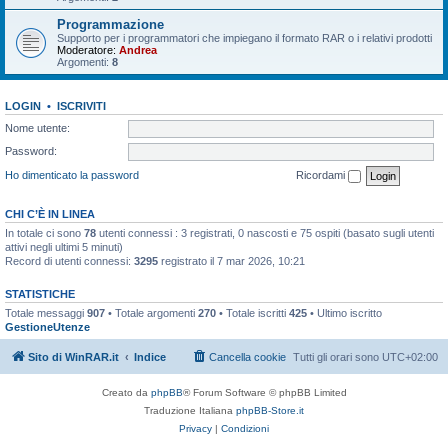
Programmazione
Supporto per i programmatori che impiegano il formato RAR o i relativi prodotti
Moderatore:
Andrea
Argomenti:
8
LOGIN
•
ISCRIVITI
Nome utente:
Password:
Ho dimenticato la password
Ricordami
CHI C’È IN LINEA
In totale ci sono
78
utenti connessi : 3 registrati, 0 nascosti e 75 ospiti (basato sugli utenti
attivi negli ultimi 5 minuti)
Record di utenti connessi:
3295
registrato il 7 mar 2026, 10:21
STATISTICHE
Totale messaggi
907
• Totale argomenti
270
• Totale iscritti
425
• Ultimo iscritto
GestioneUtenze
Sito di WinRAR.it
Indice
Cancella cookie
Tutti gli orari sono
UTC+02:00
Creato da
phpBB
® Forum Software © phpBB Limited
Traduzione Italiana
phpBB-Store.it
Privacy
|
Condizioni