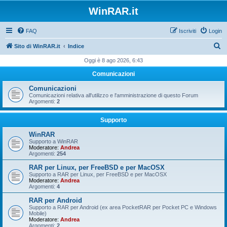
WinRAR.it
FAQ
Iscriviti
Login
C
Sito di WinRAR.it
Indice
e
Oggi è 8 ago 2026, 6:43
r
Comunicazioni
c
Comunicazioni
a
Comunicazioni relativa all'utilizzo e l'amministrazione di questo Forum
Argomenti:
2
Supporto
WinRAR
Supporto a WinRAR
Moderatore:
Andrea
Argomenti:
254
RAR per Linux, per FreeBSD e per MacOSX
Supporto a RAR per Linux, per FreeBSD e per MacOSX
Moderatore:
Andrea
Argomenti:
4
RAR per Android
Supporto a RAR per Android (ex area PocketRAR per Pocket PC e Windows
Mobile)
Moderatore:
Andrea
Argomenti:
2