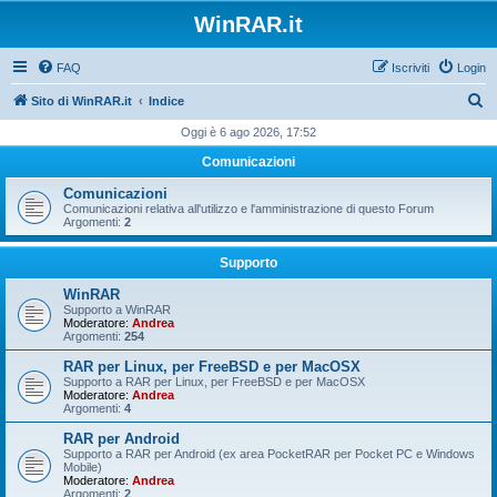
WinRAR.it
FAQ
Iscriviti
Login
C
Sito di WinRAR.it
Indice
e
Oggi è 6 ago 2026, 17:52
r
Comunicazioni
c
Comunicazioni
a
Comunicazioni relativa all'utilizzo e l'amministrazione di questo Forum
Argomenti:
2
Supporto
WinRAR
Supporto a WinRAR
Moderatore:
Andrea
Argomenti:
254
RAR per Linux, per FreeBSD e per MacOSX
Supporto a RAR per Linux, per FreeBSD e per MacOSX
Moderatore:
Andrea
Argomenti:
4
RAR per Android
Supporto a RAR per Android (ex area PocketRAR per Pocket PC e Windows
Mobile)
Moderatore:
Andrea
Argomenti:
2