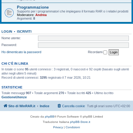
Programmazione
Supporto per i programmatori che impiegano il formato RAR o i relativi prodotti
Moderatore:
Andrea
Argomenti:
8
LOGIN
•
ISCRIVITI
Nome utente:
Password:
Ho dimenticato la password
Ricordami
CHI C’È IN LINEA
In totale ci sono
95
utenti connessi : 3 registrati, 0 nascosti e 92 ospiti (basato sugli utenti
attivi negli ultimi 5 minuti)
Record di utenti connessi:
3295
registrato il 7 mar 2026, 10:21
STATISTICHE
Totale messaggi
907
• Totale argomenti
270
• Totale iscritti
425
• Ultimo iscritto
GestioneUtenze
Sito di WinRAR.it
Indice
Cancella cookie
Tutti gli orari sono
UTC+02:00
Creato da
phpBB
® Forum Software © phpBB Limited
Traduzione Italiana
phpBB-Store.it
Privacy
|
Condizioni