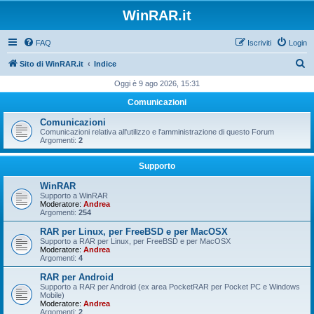
WinRAR.it
FAQ
Iscriviti
Login
C
Sito di WinRAR.it
Indice
e
Oggi è 9 ago 2026, 15:31
r
Comunicazioni
c
Comunicazioni
a
Comunicazioni relativa all'utilizzo e l'amministrazione di questo Forum
Argomenti:
2
Supporto
WinRAR
Supporto a WinRAR
Moderatore:
Andrea
Argomenti:
254
RAR per Linux, per FreeBSD e per MacOSX
Supporto a RAR per Linux, per FreeBSD e per MacOSX
Moderatore:
Andrea
Argomenti:
4
RAR per Android
Supporto a RAR per Android (ex area PocketRAR per Pocket PC e Windows
Mobile)
Moderatore:
Andrea
Argomenti:
2