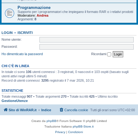
Programmazione
Supporto per i programmatori che impiegano il formato RAR o i relativi prodotti
Moderatore:
Andrea
Argomenti:
8
LOGIN
•
ISCRIVITI
Nome utente:
Password:
Ho dimenticato la password
Ricordami
CHI C’È IN LINEA
In totale ci sono
106
utenti connessi : 3 registrati, 0 nascosti e 103 ospiti (basato sugli
utenti attivi negli ultimi 5 minuti)
Record di utenti connessi:
3295
registrato il 7 mar 2026, 10:21
STATISTICHE
Totale messaggi
907
• Totale argomenti
270
• Totale iscritti
425
• Ultimo iscritto
GestioneUtenze
Sito di WinRAR.it
Indice
Cancella cookie
Tutti gli orari sono
UTC+02:00
Creato da
phpBB
® Forum Software © phpBB Limited
Traduzione Italiana
phpBB-Store.it
Privacy
|
Condizioni