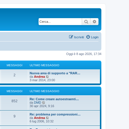
Cerca
Ricerca avanzata
Iscriviti
Login
Oggi è 8 ago 2026, 17:34
MESSAGGI
ULTIMO MESSAGGIO
U
Nuova area di supporto a "RAR…
M
2
l
V
da
Andrea
t
e
3 mar 2014, 23:00
e
i
d
m
i
s
o
u
MESSAGGI
ULTIMO MESSAGGIO
m
l
s
e
t
U
Re: Come creare autoestraenti…
M
s
i
852
l
V
da
DMD
s
m
a
t
e
30 apr 2024, 9:16
a
o
e
i
d
g
m
g
m
i
U
g
Re: problema per compressioni…
e
s
M
9
o
u
l
V
i
da
Andrea
s
g
m
l
t
e
o
6 lug 2006, 10:32
s
s
e
t
e
i
d
a
s
i
i
m
i
g