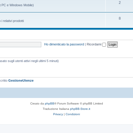
m
g
A
2
t PC e Windows Mobile)
i
e
o
r
n
m
g
A
8
relativi prodotti
t
e
o
r
i
n
m
g
t
e
o
Ho dimenticato la password
|
Ricordami
i
n
m
t
e
ato sugli utenti attivi negli ultimi 5 minuti)
i
n
t
i
scritto
GestioneUtenze
Creato da
phpBB
® Forum Software © phpBB Limited
Traduzione Italiana
phpBB-Store.it
Privacy
|
Condizioni