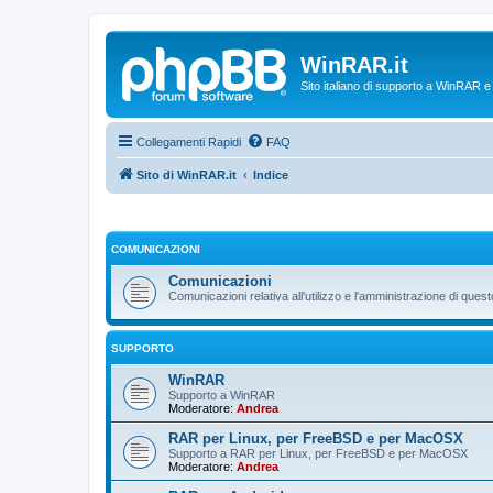
WinRAR.it
Sito italiano di supporto a WinRAR 
Collegamenti Rapidi
FAQ
Sito di WinRAR.it
Indice
COMUNICAZIONI
Comunicazioni
Comunicazioni relativa all'utilizzo e l'amministrazione di que
SUPPORTO
WinRAR
Supporto a WinRAR
Moderatore:
Andrea
RAR per Linux, per FreeBSD e per MacOSX
Supporto a RAR per Linux, per FreeBSD e per MacOSX
Moderatore:
Andrea