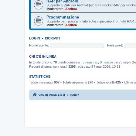
RAR per Android
Supporto a RAR per Android (ex area PocketRAR per Pocke
Moderatore:
Andrea
Programmazione
Supporto per i programmatori che impiegano il formato RAR o i 
Moderatore:
Andrea
LOGIN
•
ISCRIVITI
Nome utente:
Password:
CHI C’È IN LINEA
In totale ci sono
78
utenti connessi : 3 registrati, 0 nascosti e 75 ospiti (bas
Record di utenti connessi:
3295
registrato il 7 mar 2026, 10:21
STATISTICHE
Totale messaggi
907
• Totale argomenti
270
• Totale iscritti
425
• Ultimo i
Sito di WinRAR.it
Indice