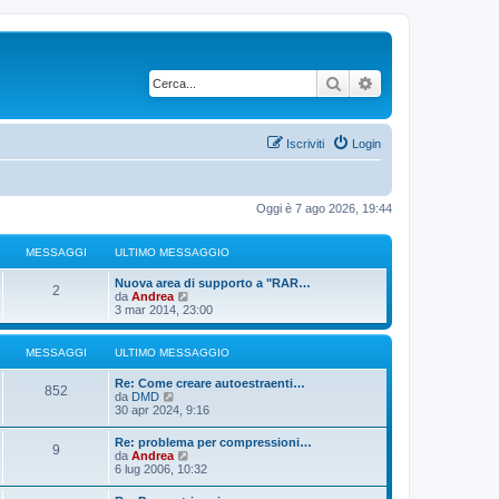
Cerca
Ricerca avanzata
Iscriviti
Login
Oggi è 7 ago 2026, 19:44
MESSAGGI
ULTIMO MESSAGGIO
U
Nuova area di supporto a "RAR…
M
2
l
V
da
Andrea
t
e
3 mar 2014, 23:00
e
i
d
m
i
s
o
u
MESSAGGI
ULTIMO MESSAGGIO
m
l
s
e
t
U
Re: Come creare autoestraenti…
M
s
i
852
l
V
da
DMD
s
m
a
t
e
30 apr 2024, 9:16
a
o
e
i
d
g
m
g
m
i
U
g
Re: problema per compressioni…
e
s
M
9
o
u
l
V
i
da
Andrea
s
g
m
l
t
e
o
6 lug 2006, 10:32
s
s
e
t
e
i
d
a
s
i
i
m
i
g