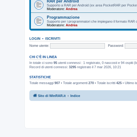
RAR per Android
Supporto a RAR per Android (ex area PocketRAR per Pocke
Moderatore:
Andrea
Programmazione
Supporto per i programmatori che impiegano il formato RAR o i 
Moderatore:
Andrea
LOGIN
•
ISCRIVITI
Nome utente:
Password:
CHI C’È IN LINEA
In totale ci sono
95
utenti connessi : 1 registrato, 0 nascosti e 94 ospiti (bas
Record di utenti connessi:
3295
registrato il 7 mar 2026, 10:21
STATISTICHE
Totale messaggi
907
• Totale argomenti
270
• Totale iscritti
425
• Ultimo i
Sito di WinRAR.it
Indice