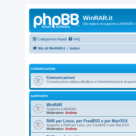
WinRAR.it
Sito italiano di supporto a WinRAR 
Collegamenti Rapidi
FAQ
Sito di WinRAR.it
Indice
COMUNICAZIONI
Comunicazioni
Comunicazioni relativa all'utilizzo e l'amministrazione di que
SUPPORTO
WinRAR
Supporto a WinRAR
Moderatore:
Andrea
RAR per Linux, per FreeBSD e per MacOSX
Supporto a RAR per Linux, per FreeBSD e per MacOSX
Moderatore:
Andrea