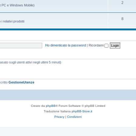
m
g
A
2
t PC e Windows Mobile)
i
e
o
r
n
m
g
A
8
relativi prodotti
t
e
o
r
i
n
m
g
t
e
o
Ho dimenticato la password
|
Ricordami
i
n
m
t
e
ato sugli utenti attivi negli ultimi 5 minuti)
i
n
t
i
scritto
GestioneUtenze
Creato da
phpBB
® Forum Software © phpBB Limited
Traduzione Italiana
phpBB-Store.it
Privacy
|
Condizioni