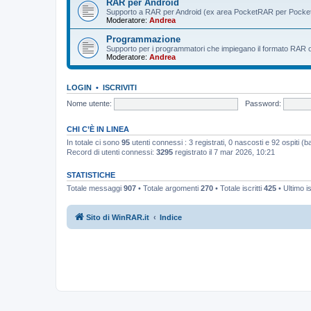
RAR per Android
Supporto a RAR per Android (ex area PocketRAR per Pocke
Moderatore:
Andrea
Programmazione
Supporto per i programmatori che impiegano il formato RAR o i 
Moderatore:
Andrea
LOGIN
•
ISCRIVITI
Nome utente:
Password:
CHI C’È IN LINEA
In totale ci sono
95
utenti connessi : 3 registrati, 0 nascosti e 92 ospiti (bas
Record di utenti connessi:
3295
registrato il 7 mar 2026, 10:21
STATISTICHE
Totale messaggi
907
• Totale argomenti
270
• Totale iscritti
425
• Ultimo i
Sito di WinRAR.it
Indice