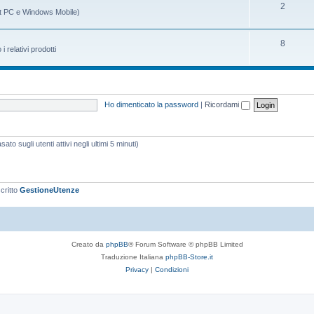
m
g
A
2
t PC e Windows Mobile)
i
e
o
r
n
m
g
A
8
relativi prodotti
t
e
o
r
i
n
m
g
t
e
o
Ho dimenticato la password
|
Ricordami
i
n
m
t
e
ato sugli utenti attivi negli ultimi 5 minuti)
i
n
t
i
scritto
GestioneUtenze
Creato da
phpBB
® Forum Software © phpBB Limited
Traduzione Italiana
phpBB-Store.it
Privacy
|
Condizioni