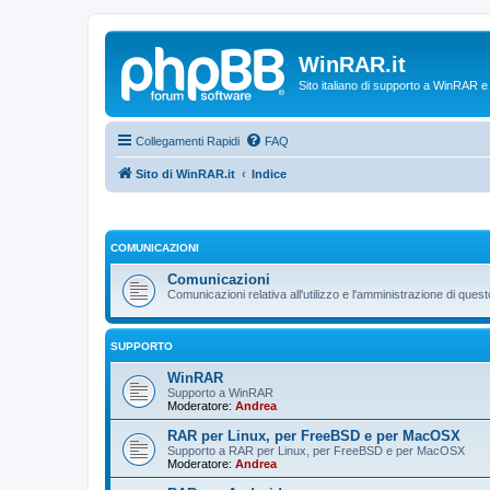
WinRAR.it
Sito italiano di supporto a WinRAR 
Collegamenti Rapidi
FAQ
Sito di WinRAR.it
Indice
COMUNICAZIONI
Comunicazioni
Comunicazioni relativa all'utilizzo e l'amministrazione di que
SUPPORTO
WinRAR
Supporto a WinRAR
Moderatore:
Andrea
RAR per Linux, per FreeBSD e per MacOSX
Supporto a RAR per Linux, per FreeBSD e per MacOSX
Moderatore:
Andrea