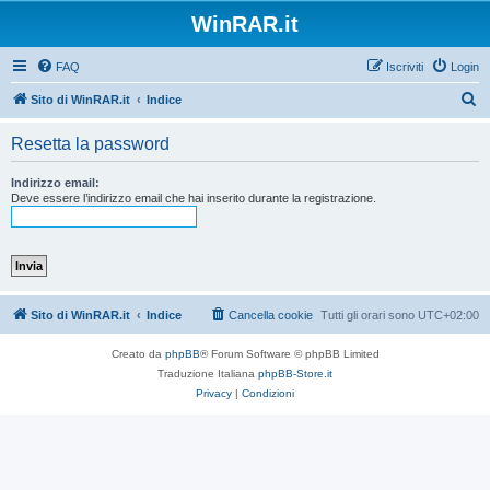
WinRAR.it
FAQ
Iscriviti
Login
C
Sito di WinRAR.it
Indice
e
Resetta la password
r
c
Indirizzo email:
Deve essere l’indirizzo email che hai inserito durante la registrazione.
a
Sito di WinRAR.it
Indice
Cancella cookie
Tutti gli orari sono
UTC+02:00
Creato da
phpBB
® Forum Software © phpBB Limited
Traduzione Italiana
phpBB-Store.it
Privacy
|
Condizioni