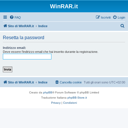
WinRAR.it
FAQ
Iscriviti
Login
C
Sito di WinRAR.it
Indice
e
Resetta la password
r
c
Indirizzo email:
Deve essere l’indirizzo email che hai inserito durante la registrazione.
a
Sito di WinRAR.it
Indice
Cancella cookie
Tutti gli orari sono
UTC+02:00
Creato da
phpBB
® Forum Software © phpBB Limited
Traduzione Italiana
phpBB-Store.it
Privacy
|
Condizioni