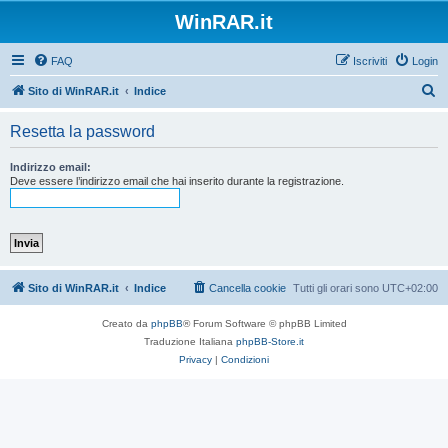
WinRAR.it
FAQ
Iscriviti
Login
C
Sito di WinRAR.it
Indice
e
Resetta la password
r
c
Indirizzo email:
Deve essere l’indirizzo email che hai inserito durante la registrazione.
a
Sito di WinRAR.it
Indice
Cancella cookie
Tutti gli orari sono
UTC+02:00
Creato da
phpBB
® Forum Software © phpBB Limited
Traduzione Italiana
phpBB-Store.it
Privacy
|
Condizioni