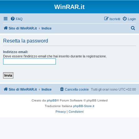
WinRAR.it
FAQ
Iscriviti
Login
C
Sito di WinRAR.it
Indice
e
Resetta la password
r
c
Indirizzo email:
Deve essere l’indirizzo email che hai inserito durante la registrazione.
a
Sito di WinRAR.it
Indice
Cancella cookie
Tutti gli orari sono
UTC+02:00
Creato da
phpBB
® Forum Software © phpBB Limited
Traduzione Italiana
phpBB-Store.it
Privacy
|
Condizioni