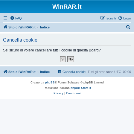
WinRAR.it
FAQ
Iscriviti
Login
C
Sito di WinRAR.it
Indice
e
Cancella cookie
r
c
Sei sicuro di volere cancellare tutti i cookie di questa Board?
a
Sito di WinRAR.it
Indice
Cancella cookie
Tutti gli orari sono
UTC+02:00
Creato da
phpBB
® Forum Software © phpBB Limited
Traduzione Italiana
phpBB-Store.it
Privacy
|
Condizioni