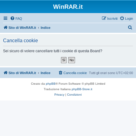
WinRAR.it
FAQ
Iscriviti
Login
C
Sito di WinRAR.it
Indice
e
Cancella cookie
r
c
Sei sicuro di volere cancellare tutti i cookie di questa Board?
a
Sito di WinRAR.it
Indice
Cancella cookie
Tutti gli orari sono
UTC+02:00
Creato da
phpBB
® Forum Software © phpBB Limited
Traduzione Italiana
phpBB-Store.it
Privacy
|
Condizioni