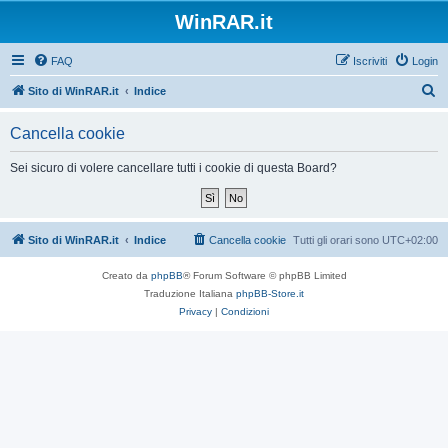
WinRAR.it
FAQ
Iscriviti
Login
C
Sito di WinRAR.it
Indice
e
Cancella cookie
r
c
Sei sicuro di volere cancellare tutti i cookie di questa Board?
a
Sito di WinRAR.it
Indice
Cancella cookie
Tutti gli orari sono
UTC+02:00
Creato da
phpBB
® Forum Software © phpBB Limited
Traduzione Italiana
phpBB-Store.it
Privacy
|
Condizioni