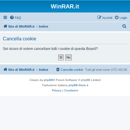
WinRAR.it
FAQ
Iscriviti
Login
C
Sito di WinRAR.it
Indice
e
Cancella cookie
r
c
Sei sicuro di volere cancellare tutti i cookie di questa Board?
a
Sito di WinRAR.it
Indice
Cancella cookie
Tutti gli orari sono
UTC+02:00
Creato da
phpBB
® Forum Software © phpBB Limited
Traduzione Italiana
phpBB-Store.it
Privacy
|
Condizioni